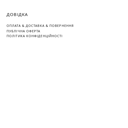
ДОВІДКА
ОПЛАТА
&
ДОСТАВКА &
ПОВЕРНЕННЯ
ПУБЛІЧНА ОФЕРТА
ПОЛІТИКА КОНФІДЕНЦІЙНОСТІ
ЧАС РОБОТИ
ПН-НД: 10:00 - 20:00
+380732614033
CASE.SHE@UKR.NET
© 2018 CASE.SHE