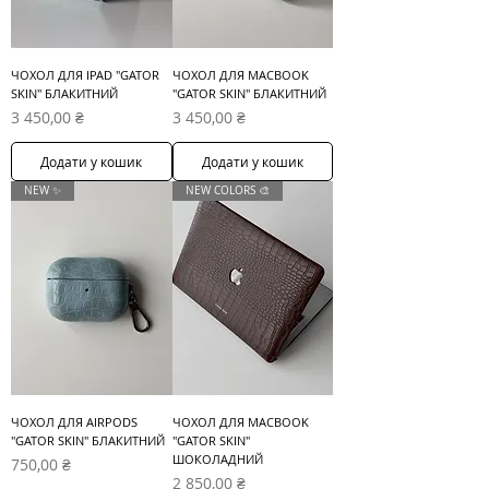
ЧОХОЛ ДЛЯ IPAD "GATOR
ЧОХОЛ ДЛЯ MACBOOK
SKIN" БЛАКИТНИЙ
"GATOR SKIN" БЛАКИТНИЙ
Ціна
Ціна
3 450,00 ₴
3 450,00 ₴
Додати у кошик
Додати у кошик
NEW ✨
NEW COLORS 🎨
ЧОХОЛ ДЛЯ AIRPODS
ЧОХОЛ ДЛЯ MACBOOK
"GATOR SKIN" БЛАКИТНИЙ
"GATOR SKIN"
ШОКОЛАДНИЙ
Ціна
750,00 ₴
Ціна
2 850,00 ₴