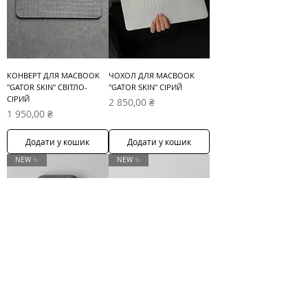
КОНВЕРТ ДЛЯ MACBOOK
ЧОХОЛ ДЛЯ MACBOOK
"GATOR SKIN" СВІТЛО-
"GATOR SKIN" СІРИЙ
СІРИЙ
Ціна
2 850,00 ₴
Ціна
1 950,00 ₴
Додати у кошик
Додати у кошик
NEW ✨
NEW ✨
ЧОХОЛ ДЛЯ IPHONE
ЧОХОЛ ДЛЯ AIRPODS