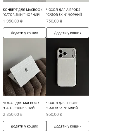
КОНВЕРТ ДЛЯ MACBOOK
ЧОХОЛ ДЛЯ AIRPODS
"GATOR SKIN " ЧОРНИЙ
"GATOR SKIN" ЧОРНИЙ
Ціна
Ціна
1 950,00 ₴
750,00 ₴
Додати у кошик
Додати у кошик
ЧОХОЛ ДЛЯ MACBOOK
ЧОХОЛ ДЛЯ IPHONE
"GATOR SKIN" БІЛИЙ
"GATOR SKIN" БІЛИЙ
Ціна
Ціна
2 850,00 ₴
950,00 ₴
Додати у кошик
Додати у кошик