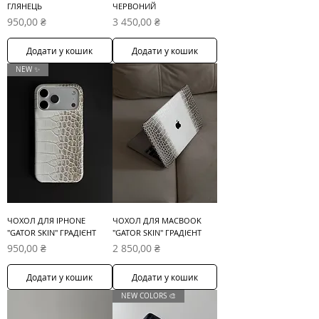
ГЛЯНЕЦЬ
ЧЕРВОНИЙ
Ціна
Ціна
950,00 ₴
3 450,00 ₴
Додати у кошик
Додати у кошик
NEW ✨
ЧОХОЛ ДЛЯ IPHONE
ЧОХОЛ ДЛЯ MACBOOK
"GATOR SKIN" ГРАДІЄНТ
"GATOR SKIN" ГРАДІЄНТ
Ціна
Ціна
950,00 ₴
2 850,00 ₴
Додати у кошик
Додати у кошик
NEW COLORS 🎨