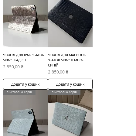
ЧОХОЛ ДЛЯ IPAD "GATOR
ЧОХОЛ ДЛЯ MACBOOK
SKIN" ГРАДІЄНТ
"GATOR SKIN" ТЕМНО-
СИНІЙ
Ціна
2 850,00 ₴
Ціна
2 850,00 ₴
Додати у кошик
Додати у кошик
лімітована серія
лімітована серія