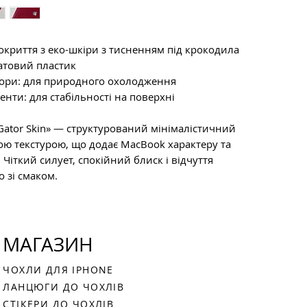
MacBoo
більше
A2179 ·
MacBoo
A2681 ·
покриття з еко-шкіри з тисненням під крокодила
MacBoo
атовий пластик
A2941 ·
вори: для природного охолодження
MacBoo
енти: для стабільності на поверхні
A2289 ·
MacBoo
«Gator Skin» — структурований мінімалістичний
M1/M2
ною текстурою, що додає MacBook характеру та
A2442 ·
Чіткий силует, спокійний блиск і відчуття
· A3434
 зі смаком.
MacBook
A1707 ·
MacBoo
A2485 ·
МАГАЗИН
ЧОХЛИ ДЛЯ IPHONE
ЛАНЦЮГИ ДО ЧОХЛІВ
СТІКЕРИ ДО ЧОХЛІВ