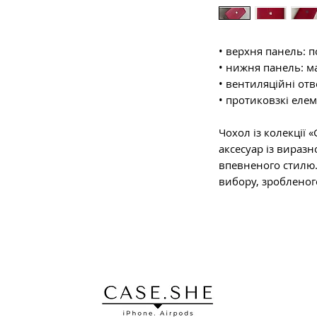
• верхня панель: 
• нижня панель: м
• вентиляційні от
• протиковзкі елем
Чохол із колекції 
аксесуар із вираз
впевненого стилю. 
вибору, зробленого