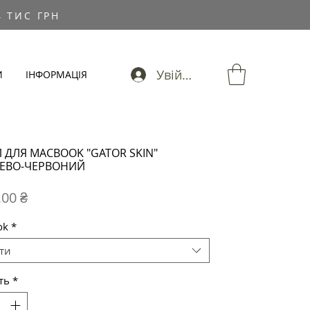
 ТИС ГРН
Увійти
И
ІНФОРМАЦІЯ
 ДЛЯ MACBOOK "GATOR SKIN"
ЕВО-ЧЕРВОНИЙ
Ціна
,00 ₴
ok
*
ти
ть
*