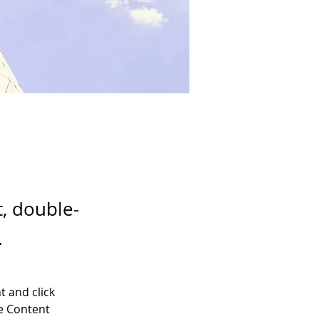
t, double-
.
t and click 
e Content 