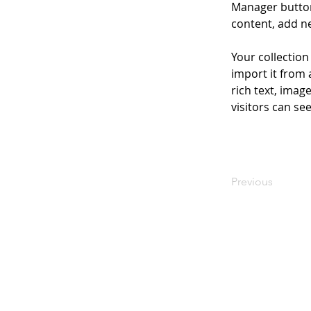
Manager button
content, add n
Your collection
import it from 
rich text, imag
visitors can se
Previous