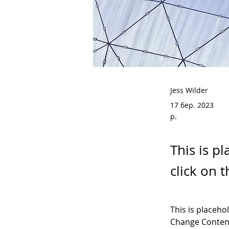
Jess Wilder
17 бер. 2023
р.
This is p
click on 
This is placeho
Change Content