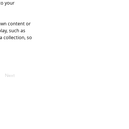
to your 
own content or 
lay, such as 
 collection, so 
Next