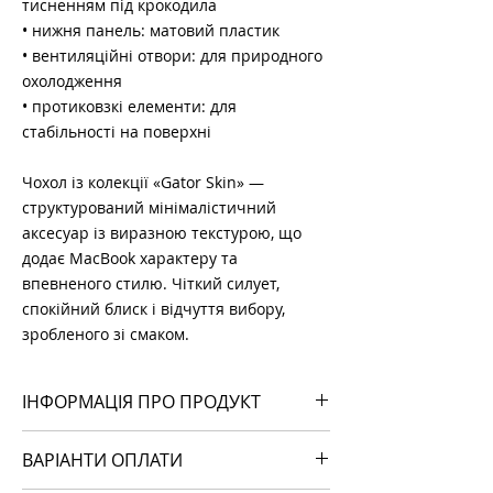
тисненням під крокодила
• нижня панель: матовий пластик
• вентиляційні отвори: для природного
охолодження
• протиковзкі елементи: для
стабільності на поверхні
Чохол із колекції «Gator Skin» —
структурований мінімалістичний
аксесуар із виразною текстурою, що
додає MacBook характеру та
впевненого стилю. Чіткий силует,
спокійний блиск і відчуття вибору,
зробленого зі смаком.
ІНФОРМАЦІЯ ПРО ПРОДУКТ
• верхня панель: покриття з еко-шкіри з
ВАРІАНТИ ОПЛАТИ
тисненням під крокодила
• нижня панель: матовий пластик