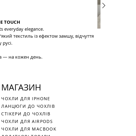
• очік
пиши, 
• 3–5 
• пере
Instag
• оріє
MacBoo
Viber 
DE TOUCH
ts everyday elegance.
пн–сб 1
мʼякий текстиль із ефектом замшу, відчуття
нд — of
 русі.
а — на кожен день.
МАГАЗИН
ЧОХЛИ ДЛЯ IPHONE
ЛАНЦЮГИ ДО ЧОХЛІВ
СТІКЕРИ ДО ЧОХЛІВ
ЧОХЛИ ДЛЯ AIRPODS
ЧОХЛИ ДЛЯ MACBOOK