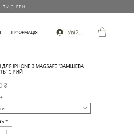
 ТИС ГРН
Увійти
И
ІНФОРМАЦІЯ
 ДЛЯ IPHONE З MAGSAFE "ЗАМШЕВА
ТЬ" СІРИЙ
Ціна
0 ₴
*
ти
ть
*