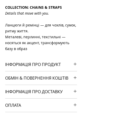
COLLECTION: CHAINS & STRAPS
Details that move with you.
Ланцюги й ремінці — для чохлів, сумок,
ритму життя.
Металеві, перлинні, текстильні —
носяться як акцент, трансформують
базу в образ
ІНФОРМАЦІЯ ПРО ПРОДУКТ
блиск, геометрія, фіксація:
ОБМІН & ПОВЕРНЕННЯ КОШТІВ
• металеве плетіння типу бельцер
• довжина — 100 см
Ми завжди поруч, якщо щось пішло
• два срібні карабіни Ø 20 мм
ІНФОРМАЦІЯ ПРО ДОСТАВКУ
не так.
Дотримуємось політики повернення та
доставка по Україні:
відшкодування. Якщо замовлення не
ОПЛАТА
• 1–2 дні через «Нову Пошту»
виправдало очікувань — просто
• орієнтовна вартість — 70 грн
напишіть нам.
оплата: